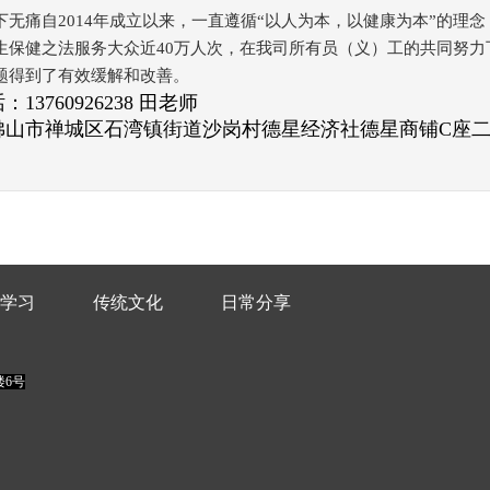
下无痛自2014年成立以来，一直遵循“以人为本，以健康为本”的理
生保健之法服务大众近40万人次，在我司所有员（义）工的共同努力
题得到了有效缓解和改善。
13760926238 田老师
佛山市禅城区石湾镇街道沙岗村德星经济社德星商铺C座二
学习
传统文化
日常分享
6号