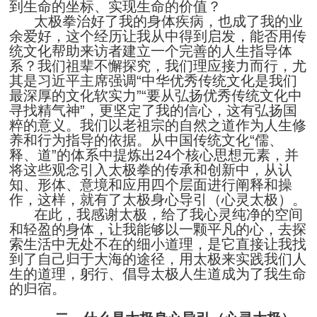
到生命的坐标、实现生命的价值？
太极拳治好了我的身体疾病，也成了我的业
余爱好，这个经历让我从中得到启发，能否用传
统文化帮助来访者建立一个完善的人生指导体
系？我们祖辈不懈探究，我们理应接力而行，尤
其是习近平主席强调“中华优秀传统文化是我们
最深厚的文化软实力”“要从弘扬优秀传统文化中
寻找精气神”，更坚定了我的信心，这有弘扬国
粹的意义。我们以老祖宗的自然之道作为人生修
养和行为指导的依据。从中国传统文化“儒、
释、道”的体系中提炼出24个核心思想元素，并
将这些观念引入太极拳的传承和创新中，从认
知、形体、意境和应用四个层面进行阐释和操
作，这样，就有了太极身心导引（心灵太极）。
在此，我感谢太极，给了我心灵纯净的空间
和轻盈的身体，让我能够以一颗平凡的心，去探
索生活中无处不在的细小道理，是它直接让我找
到了自己归于大海的途径，用太极来实践我们人
生的道理，躬行、倡导太极人生道成为了我生命
的归宿。