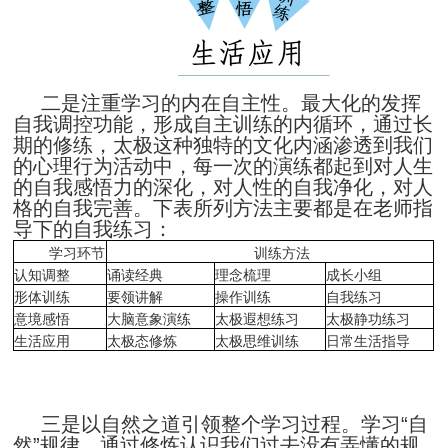
二是注重学习的内在自主性。最大化的发挥
自我调控功能，形成自主训练的内循环，通过长
期的修练，太极这种独特的文化内涵渗透到我们
的心理行为活动中，每一次的演练都起到对人生
的自我感悟力的深化，对人性的自我净化，对人
格的自我完善。下表所列方法主要都是在老师指
导下的自我练习：
学习环节
训练方法
认知调整
诵读经典
理念梳理
成长小组
形体训练
要领讲解
操作训练
自我练习
意境感悟
大脑意象演练
太极遐想练习
太极静功练习
生活应用
太极态修炼
太极思维训练
日常生活指导
三是以自然之道引领整个学习过程。学习
“自
然”规律，通过修炼认识我们过去没有弄懂的规