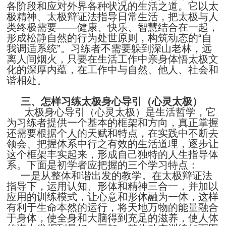
各阶段和应对外界各种状况的生活之道。它以太
极精神、太极辩证法指导日常生活，把太极与人
类终极需要
——健康、快乐、智慧结合在一起，
形成松静自然的行为处世原则，构筑动态的“自
我调适系统”。习练者不需要躲到深山老林，远
离人间烟火，只要在生活工作中亲身体悟太极文
化的深厚内蕴，在工作中与自然、他人、社会和
谐相处。
三、怎样习练太极身心导引（心灵太极）
太极身心导引（心灵太极）是生活哲学，它
为习练者提供一个基本的框架和方向，真正掌握
还需要根据个人的天赋和特点，在实践中不断去
领会、把握体系中行之有效的生活道理，逐步让
这个框架丰实起来，形成自己独特的人生指导体
系。下面是初学者应把握的三个学习特点：
一是从整体和谐出发的教学。在太极辩证法
指导下，运用认知、形体和精神三合一，并加以
应用的训练模式，让心意和形体融为一体，这样
有利于生命本然的运行，将天地万物的能量融合
于身体，使全身和大脑得到充足的滋养，使人体