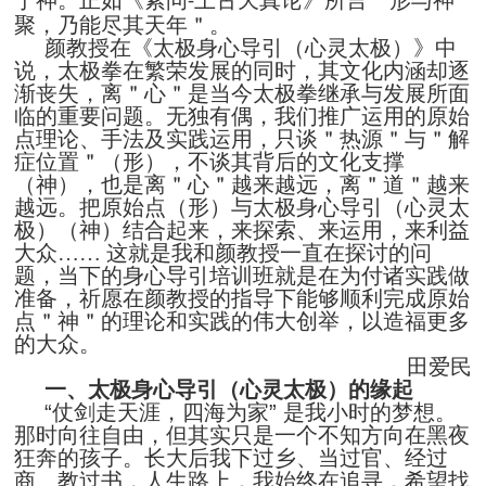
于神。正如
所言＂形与神
《素问
上古天真论》
-
聚，乃能尽其天年＂。
颜教授在《太极身心导引（心灵太极）》中
说，太极拳在繁荣发展的同时，其文化内涵却逐
渐丧失，离＂心＂是当今太极拳继承与发展所面
临的重要问题。无独有偶，我们推广运用的原始
点理论、手法及实践运用，只谈＂热源＂与＂解
症位置＂（形），不谈其背后的文化支撑
（神），也是离＂心＂越来越远，离＂道＂越来
越远。把原始点（形）与太极身心导引（心灵太
极）
（神）结合起来，来探索、来运用，来利益
大众
…… 这就是我和颜教授一直在探讨的问
的身心导引培训班就是在为付诸实践做
题，当下
准备，祈愿在颜教授的指导下能够顺利完成原始
点＂神＂的理论和实践的伟大创举，以造福更多
的大众。
田爱民
一、太极身心导引（心灵太极）的缘起
“仗剑走天涯，四海为家” 是我小时的梦想。
那时向往自由，但其实只是一个不知方向在黑夜
狂奔的孩子。长大后我下过乡、当过官、经过
商、教过书，人生路上，我始终在追寻，希望找