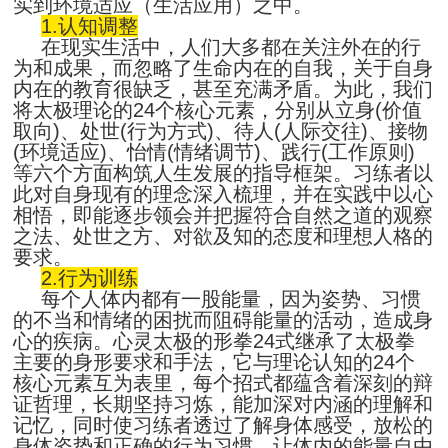
实到环境适应（生活应用）之中。
1.
认知调整
在现实生活中，人们大多都在关注外在的行
为和成果，而忽略了生命内在的自我，关于自身
内在的教育很缺乏，甚至充满矛盾。为此，我们
将太极理论的24个核心元素，分别从立身(价值
取向)、处世(行为方式)、待人(人际交往)、接物
(环境适应)、怡情(情绪调节)、践行(工作原则)
等六个方面构筑人生发展的指导框架。习练者以
此对自身现有的理念深入梳理，并在实践中以心
相悟，即能逐步领会并把握符合自然之道的观察
之法、处世之方、对欲及知的态度和理想人格的
要求。
2.
行为训练
每个人体内都有一股能量，因为姿势、习惯
的不当和情绪的困扰而阻碍能量的活动，造成身
心的疾病。心灵太极的形拳24式继承了太极拳
主要的身形要求和手法，它与理论认知的24个
核心元素互为表里，每个招式都蕴含着深刻的辩
证哲理，长期坚持习炼，能加深对内涵的理解和
记忆，同时使习练者透过了解身体感受，放松的
身体姿势和正确的行为习惯，让体内的能量自由