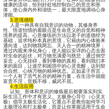
健康的流动，恰到好处地控制自己的意念和形
体，使心身内外和谐统一，最大限度地调动心身
潜能。
3.
意境感悟
人是一种具有自我意识的动物，其修身养
性、悟道怡情的着眼点是生命意义的自觉和精神
境界的提高。心意修练的方法以老子的道德经为
基础，追求纯朴本真的意境，它籍由内心体验来
通向道，达到物我两忘、天人合一的精神境界；
透过内观来净化身心，使人能以安详的心态去面
对生命的起伏，对万物充满爱与慈悲；通过倒空
妄念，心无挂碍，看到事物的真相，看到我们本
来的面目，让迷茫和困惑中的心灵觉醒，达到契
合自然、心纳万物的精神状态。正如孟子所言，
一个人有了浩气长存的精神力量，在生活中就能
富贵不淫，贫贱不移，威武不屈。
4.
生活应用
认知、形体和意识的修炼最后都要落实到实
际生活工作中才有意义。太极身心导引（心灵太
极）倡导太极生活化，它重点不是教你如何学习
太极理论和打太极拳，而是让你掌握适用于生命