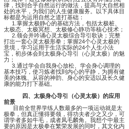
律，找到合乎自然运行的做法，提高与大自然相
处的水平，为我们的人生健康服务。以下具体目
标都是为运用自然之道打基础：
1.
掌握太极静心的基础方法，包括太极桩、
太极态、太极冥想、太极修心静功等核心技术；
2.
领会并吟诵心灵太极综合导引歌诀；完整
打出一套心灵太极形拳；掌握
24
个心灵太极的
意境，学习运用于生活实际的
24
个人生小法
宝，初步体会到太极身心导引（心灵太极）的魅
力；
3.
通过学会自我身心放松、学会身心调理的
基本技巧，使习炼者找到内心的平静，为拥有健
美的体魄、从容的神韵、身心的安适以及长久健
康的能力打下基础。
四、太极身心导引（心灵太极）的应用
前景
目前全世界学练人数最多的一项运动就是太
极拳，但真正懂得要领，得功夫者少之又少，可
谓学者多如牛毛，成者凤毛麟角。我想个中最主
要的原因是太极拳在繁荣发展的同时，其文化内