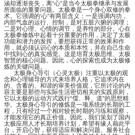
涵却逐渐丧失，离
“心”是当今太极拳继承与发展
所面临的重要问题。太极拳是一个身心双修的拳
术。它强调的‘心
”有两层含义：一是强调内功，
内部气血的运行、控制，是对五脏六腑的调理；
二是对心理、心情的调节，是养性的部分。心在
太极拳修炼中起着十分重要的作用，决定了太极
功能和潜力的发挥，要想获得正常的效果和作
用，就必须认识心的本质和本性，并在自己生命
中找到心的真实感觉。这是培育太极思维、太极
智慧的核心问题。因此，心的探索也成为太极修
炼的关键问题。
太极身心导引（心灵太极）注重以太极的观
念和心理辅导的方式来培养人格，它追求内在
的、含蓄的、和谐的审美价值观，它所讨论的内
容主要是那些与实际生活密切相关的实践原则，
它以太极的运动方式践行
“儒、释、道”的思想精
华。太极身心导引的修炼是一项系统的长期的工
程，只有经过一个相对较长时期的习练和观察，
才能发现它的真正价值。因此，我们策划了国内
太极应用人才长期培养计划，希望有缘人藉此平
台，开启心智，获得适应和解决问题、服务社会