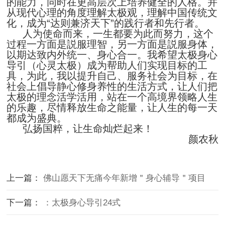
的能力，同时在更高层次上培养健全的人格。并
从现代心理的角度理解太极观，理解中国传统文
化，成为“达则兼济天下”的践行者和先行者。
人为使命而来，一生都要为此而努力，这个
过程一方面是説服理智，另一方面是説服身体，
以期达致内外统一、身心合一。我希望太极身心
导引（心灵太极）成为帮助人们实现目标的工
具，为此，我以提升自己、服务社会为目标，在
社会上倡导静心修身养性的生活方式，让人们把
太极的理念活学活用，站在一个高境界领略人生
的乐趣，尽情释放生命之能量，让人生的每一天
都成为盛典。
弘扬国粹，让生命灿烂起来！
颜农秋
上一篇：
佛山愿天下无痛今年新增＂身心辅导＂项目
下一篇：
：太极身心导引24式