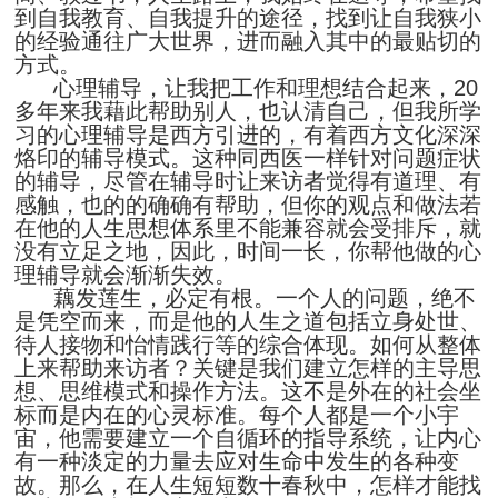
到自我教育、自我提升的途径，找到让自我狭小
的经验通往广大世界，进而融入其中的最贴切的
方式。
心理辅导，让我把工作和理想结合起来，20
多年来我藉此帮助别人，也认清自己，但我所学
习的心理辅导是西方引进的，有着西方文化深深
烙印的辅导模式。这种同西医一样针对问题症状
的辅导，尽管在辅导时让来访者觉得有道理、有
感触，也的的确确有帮助，但你的观点和做法若
在他的人生思想体系里不能兼容就会受排斥，就
没有立足之地，因此，时间一长，你帮他做的心
理辅导就会渐渐失效。
藕发莲生，必定有根。一个人的问题，绝不
是凭空而来，而是他的人生之道包括立身处世、
待人接物和怡情践行等的综合体现。如何从整体
上来帮助来访者？关键是我们建立怎样的主导思
想、思维模式和操作方法。这不是外在的社会坐
标而是内在的心灵标准。每个人都是一个小宇
宙，他需要建立一个自循环的指导系统，让内心
有一种淡定的力量去应对生命中发生的各种变
故。那么，在人生短短数十春秋中，怎样才能找