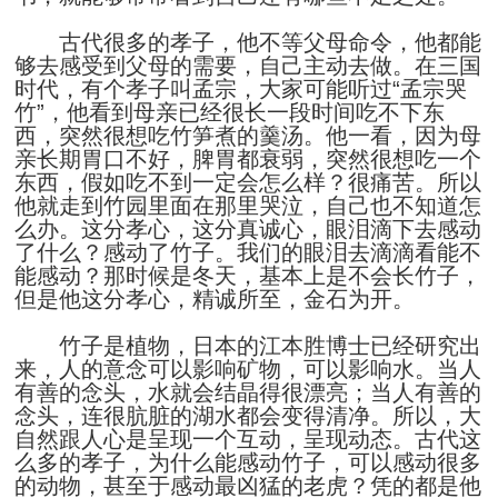
古代很多的孝子，他不等父母命令，他都能
够去感受到父母的需要，自己主动去做。在三国
时代，有个孝子叫孟宗，大家可能听过“孟宗哭
竹”，他看到母亲已经很长一段时间吃不下东
西，突然很想吃竹笋煮的羹汤。他一看，因为母
亲长期胃口不好，脾胃都衰弱，突然很想吃一个
东西，假如吃不到一定会怎么样？很痛苦。所以
他就走到竹园里面在那里哭泣，自己也不知道怎
么办。这分孝心，这分真诚心，眼泪滴下去感动
了什么？感动了竹子。我们的眼泪去滴滴看能不
能感动？那时候是冬天，基本上是不会长竹子，
但是他这分孝心，精诚所至，金石为开。
竹子是植物，日本的江本胜博士已经研究出
来，人的意念可以影响矿物，可以影响水。当人
有善的念头，水就会结晶得很漂亮；当人有善的
念头，连很肮脏的湖水都会变得清净。所以，大
自然跟人心是呈现一个互动，呈现动态。古代这
么多的孝子，为什么能感动竹子，可以感动很多
的动物，甚至于感动最凶猛的老虎？凭的都是他