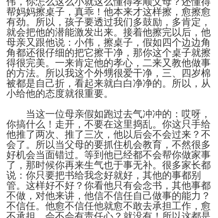
伟，你怎么这么小就这么懂得孝顺父母？还懂得
帮妈妈擦桌子，真乖！他本来才这样擦，愈擦愈
有劲。所以，孩子要透过我们多鼓励，多肯定，
就会把他的潜能激发出来。接着他擦完以后，他
母亲又跟他说：小伟，擦桌子，假如四个边边角
角都还很仔细的把它擦干净，那你这个桌子就擦
得很完美。一来肯定他的孝心，二来又教他做事
的方法。所以我这个外甥很爱干净，三、四岁棉
被都是自己折，看起来就白白净净的。所以，从
小给他的态度就很重要。
当这一位母亲假如跑过去气冲冲的：哎呀，
你搞什么！走开，不要在这里捣乱。你这只手给
他推了两次、推了三次，他以后会不会过来？不
会了。所以当父母的要抓住机会教育，不然很多
好机会当面错过。等到他已经都不会帮你做家事
了，那时候你再来生气也于事无补。很多家长都
说：你只要把书给我念好就好，其他的事都别
管。这样好不好？你看他只有会念书，其他事都
不做，对他来讲，他信不信任自己做事的能力？
不信任。他愈不信任他就愈不敢去承担工作，愈
不承担，会不会有责任心？就没有！所以这都是