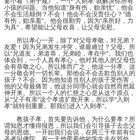
要小看《弟子规》，一个“入则孝”就解决你所有
小孩的问题。当他知道“身有伤，贻亲忧”，他会
不会生活颠倒？不会！他会不会没责任心？“德
有伤，贻亲羞”。他会很勤劳，因为“亲所好，力
为具”，希望能让父母欢喜，让父母安慰。
所以孝心一开，除了对父母孝敬，对兄弟？
友爱！因为兄弟发生冲突，谁最难过？父母。所
以“兄道友，弟道恭，兄弟睦，孝在中”。我们也
体会到，一个人真有孝心，他对其他人的父母也
会有恭敬之心。所以推而广之，他这一分孝、这
一分敬会对一切长辈。那他会不会去欺负别人的
孩子？不会。因为他知道当别人的孩子受伤害，
他的父母最痛苦，他这分同理心就会自然而然延
伸开来。所以一个人的仁慈之心是从这个原点，
从“父子有亲”这个孝道扩散开来，所以学“入则
孝”就特别重要。那我们进入“入则孝”。
教孩子孝，首先要告诉他，为什么要孝？所
谓知恩才懂得报恩，所以我们会引导孩子去念父
母的恩德。一开始我们会说，在两三千年前有位
圣者叫佛陀。有一天他带着他的学生走在郊外，