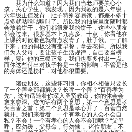
我为什么知道？因为我们当老师要关心小
孩，关心学生。我发现，因为我教的是六年级，
六年级正值发育，肚子特别容易饿，都差不多十
点多就咕噜咕噜叫了。所以我的抽屉里面随时都
会放着饼干，他们都很爱我的饼干，这些小朋友
都会过来。很多基本上九点多、十点，你看他在
上课的时候脸色就有点发青了，肚子饿。一了解
下来，他的铜板没有变早餐，拿去花掉。所以我
们为人父母，要让孩子生活规律，自己要当榜
样，要让他的三餐正常，我们也要多付出一点。
而你这些付出对孩子将是一生的影响，不管是他
的身体还是榜样，对他都很重要。
诸位朋友，这些坏习惯，你相不相信只要长
了一个善全部都解决？长哪一个善？“百善孝为
先”，这句话随着你深入圣贤教诲，你的体会会
愈来愈深。这句话有两个意思，第一个意思是孝
为百善之首；第二个意思是孝心开了，百善自然
就开。我们来看看，一个有孝心的人会不会自
私？不会！一个有孝心的人会不会顶嘴？“父母
呼，应勿缓，父母命，行勿懒”。诸位朋友，不