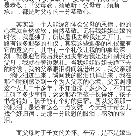
是恭敬；『父母教，须敬听；父母责，须顺
承』，都是对父母的一分恭敬心。
其实当一个人能深刻体会父母的恩德，他的
心境就自然柔软，自然恭敬。记得我姐姐出嫁的
时候，我是独子，所以是我去帮我姐夫开门。一
路有很多迎娶的礼仪，其实这些迎娶的礼仪都有
它的意义在。其中有一个礼仪让我的印象最深
刻，就是迎娶最后我的姐夫带着我姐姐拜别我的
父母，我就在旁边观礼。当我姐姐跟姐夫跪下去
的时候，我的父亲眼泪瞬间就迸出来，我父亲那
一滴眼泪迸出来，瞬间我的眼泪也掉出来，我在
那个时刻感受到一个为人父亲的心境。父亲照顾
这个女儿二十多年，不知道操了多少心，不知道
罣碍了多少事情，念念都希望孩子长得好，孩子
书念得好，孩子能有个好的归宿。所以父亲那一
滴眼泪，是还有这么一点安慰，今天终于帮女儿
找个好归宿，是那一分欣慰的眼泪，感动的眼
泪。
而父母对于子女的关怀、辛劳，是不是嫁出