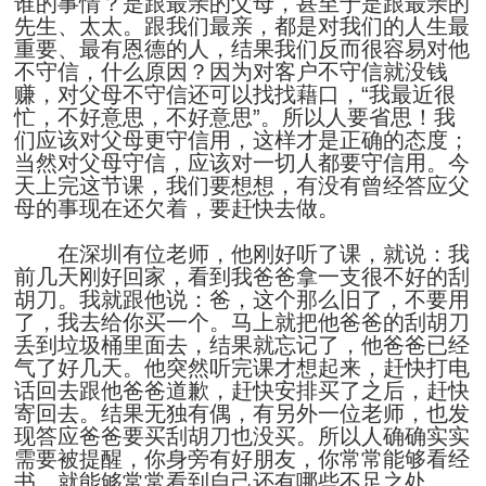
谁的事情？是跟最亲的父母，甚至于是跟最亲的
先生、太太。跟我们最亲，都是对我们的人生最
重要、最有恩德的人，结果我们反而很容易对他
不守信，什么原因？因为对客户不守信就没钱
赚，对父母不守信还可以找找藉口，“我最近很
忙，不好意思，不好意思”。所以人要省思！我
们应该对父母更守信用，这样才是正确的态度；
当然对父母守信，应该对一切人都要守信用。今
天上完这节课，我们要想想，有没有曾经答应父
母的事现在还欠着，要赶快去做。
在深圳有位老师，他刚好听了课，就说：我
前几天刚好回家，看到我爸爸拿一支很不好的刮
胡刀。我就跟他说：爸，这个那么旧了，不要用
了，我去给你买一个。马上就把他爸爸的刮胡刀
丢到垃圾桶里面去，结果就忘记了，他爸爸已经
气了好几天。他突然听完课才想起来，赶快打电
话回去跟他爸爸道歉，赶快安排买了之后，赶快
寄回去。结果无独有偶，有另外一位老师，也发
现答应爸爸要买刮胡刀也没买。所以人确确实实
需要被提醒，你身旁有好朋友，你常常能够看经
书，就能够常常看到自己还有哪些不足之处。