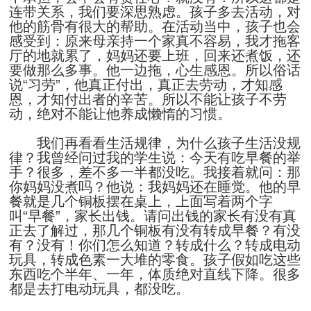
连带关系，我们要深思熟虑。孩子多去活动，对
他的筋骨有很大的帮助。在活动当中，孩子也会
感受到：原来母亲持一个家真不容易，我才拖客
厅的地就累了，妈妈还要上班，回来还煮饭，还
要做那么多事。他一边拖，心生感恩。所以俗话
说“习劳”，他真正付出，真正去劳动，才知感
恩，才知付出者的辛苦。所以不能让孩子不劳
动，绝对不能让他养成懒惰的习惯。
我们再看看生活规律，为什么孩子生活没规
律？我曾经问过我的学生说：今天有吃早餐的举
手？很多，差不多一半都没吃。我接着就问：那
你妈妈没煮吗？他说：我妈妈还在睡觉。他的早
餐就是几个铜板摆在桌上，上面写着两个字
叫“早餐”，家长出钱。请问出钱的家长有没有真
正去了解过，那几个铜板有没有转成早餐？有没
有？没有！你们怎么知道？转成什么？转成电动
玩具，转成色素一大堆的零食。孩子假如吃这些
东西吃个半年、一年，体质绝对直线下降。很多
都是去打电动玩具，都没吃。