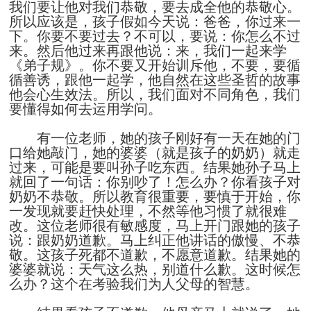
我们要让他对我们恭敬，要去成全他的恭敬心。
所以应该是，孩子假如今天说：爸爸，你过来一
下。你要不要过去？不可以，要说：你怎么不过
来。然后他过来再跟他说：来，我们一起来学
《弟子规》。你不要又开始训斥他，不要，要循
循善诱，跟他一起学，他自然在这些圣哲的故事
他会心生效法。所以，我们面对不同角色，我们
要懂得如何去运用学问。
有一位老师，她的孩子刚好有一天在她的门
口给她敲门，她的婆婆（就是孩子的奶奶）就走
过来，可能是要叫孙子吃东西。结果她孙子马上
就回了一句话：你别吵了！怎么办？你看孩子对
奶奶不恭敬。所以教育很重要，要慎于开始，你
一发现就要赶快处理，不然等他习惯了就很难
改。这位老师很有敏感度，马上开门跟她的孩子
说：跟奶奶道歉。马上纠正他讲话的傲慢、不恭
敬。这孩子死都不道歉，不愿意道歉。结果她的
婆婆就说：天气这么热，别道什么歉。这时候怎
么办？这个在考验我们为人父母的智慧。