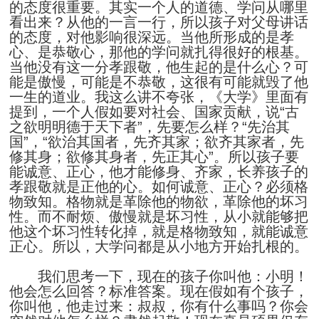
的态度很重要。其实一个人的道德、学问从哪里
看出来？从他的一言一行，所以孩子对父母讲话
的态度，对他影响很深远。当他所形成的是孝
心、是恭敬心，那他的学问就扎得很好的根基。
当他没有这一分孝跟敬，他生起的是什么心？可
能是傲慢，可能是不恭敬，这很有可能就毁了他
一生的道业。我这么讲不夸张，《大学》里面有
提到，一个人假如要对社会、国家贡献，说“古
之欲明明德于天下者”，先要怎么样？“先治其
国”，“欲治其国者，先齐其家；欲齐其家者，先
修其身；欲修其身者，先正其心”。所以孩子要
能诚意、正心，他才能修身、齐家，长养孩子的
孝跟敬就是正他的心。如何诚意、正心？必须格
物致知。格物就是革除他的物欲，革除他的坏习
性。而不耐烦、傲慢就是坏习性，从小就能够把
他这个坏习性转化掉，就是格物致知，就能诚意
正心。所以，大学问都是从小地方开始扎根的。
我们思考一下，现在的孩子你叫他：小明！
他会怎么回答？标准答案。现在假如有个孩子，
你叫他，他走过来：叔叔，你有什么事吗？你会