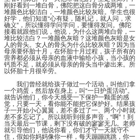
刚好看到一堆白骨，佛陀把这白骨分成两堆，一
堆颜色比较洁白，一堆颜色比较灰暗。学生也很
好学，他们知道“心有疑，随札记，就人问，求
确义”，所以懂得学问学问，要懂得发问。佛陀
接着就跟他们说，他说，为什么这两堆白骨，一
堆比较洁白？一堆颜色灰暗？这堆颜色灰暗是女
人的骨头。女人的骨头为什么比较灰暗？因为当
母亲要怀胎十月，在怀胎十月过程，孩子所有的
营养都必须从母亲的血液中输给小孩，当小孩的
钙质不足，就必须从母亲的骨头当中渗出来。所
以怀胎十月很辛劳。
我们曾经就给孩子做过一个活动，叫他们拿
一个鸡蛋，然后放在身上，叫“一日护蛋活动”。
就告诉他们，你今天感受一下保护一颗蛋的感
觉，只要一天，看你能不能把它保护好。结果孩
子一开始小心翼翼，差不多过了一、两个小时就
差不多忘记了。所以就听到很多声音，“啊”！到
当天最后一节课，剩下没有破的寥寥无几。老师
就引导他们，他说你看，你们才守一天就守不
住，假如你妈妈像你一样，每天蹦蹦跳跳，你一