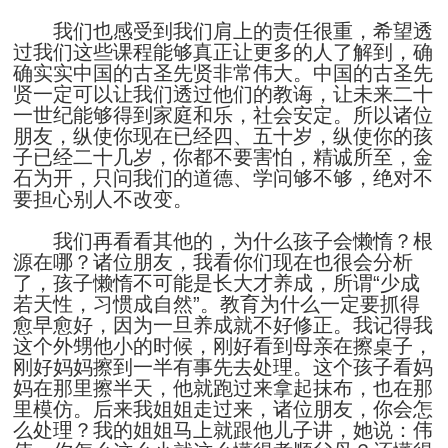
我们也感受到我们肩上的责任很重，希望透
过我们这些课程能够真正让更多的人了解到，确
确实实中国的古圣先贤非常伟大。中国的古圣先
贤一定可以让我们透过他们的教诲，让未来二十
一世纪能够得到家庭和乐，社会安定。所以诸位
朋友，纵使你现在已经四、五十岁，纵使你的孩
子已经二十几岁，你都不要害怕，精诚所至，金
石为开，只问我们的道德、学问够不够，绝对不
要担心别人不改变。
我们再看看其他的，为什么孩子会懒惰？根
源在哪？诸位朋友，我看你们现在也很会分析
了，孩子懒惰不可能是长大才养成，所谓“少成
若天性，习惯成自然”。教育为什么一定要抓得
愈早愈好，因为一旦养成就不好修正。我记得我
这个外甥他小的时候，刚好看到母亲在擦桌子，
刚好妈妈擦到一半有事先去处理。这个孩子看妈
妈在那里擦半天，他就跑过来拿起抹布，也在那
里模仿。后来我姐姐走过来，诸位朋友，你会怎
么处理？我的姐姐马上就跟他儿子讲，她说：伟