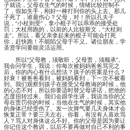
子就说，父母在生气的时候，情绪比较控制不
了，假如失手，刚好一棒打到你的头上去。那儿
子死了，谁最伤心？父母，对！所以孔夫子
说，“小杖则受”，拿小棍子可以乖乖的接受处
罚；大杖用跑的，以前的人比较斯文，“大杖则
走”。所以，看父亲拿起来的棍子可能会打死
你，赶快跑！不能陷父母于不义。诸位朋友，学
圣贤学问要能灵活运用。
所以“父母教，须敬听，父母责，须顺承”。
我会问学生，我说：你每次被妈妈爸爸骂完之
后，你的内心有什么想法？孩子的答案是什么？
好衰！被爸爸看到，被妈妈看到，下一次不被看
到。我们观察到孩子在接受父母教诲的时候，他
的心态不对，所以你要适时替父母讲话，把他的
态度扭转过来。我们会跟学生讲，我说当你的父
母在责罚你的时候，当他在生气的时候，其实他
的身体已经受伤了。发一次脾气要几天身体才会
恢复正常？要三天左右。你看，有没有人喜欢骂
人？骂人对身体这么不好。你的父母是因为要让
你记住这个教训，以后不要再做对自己不利的事