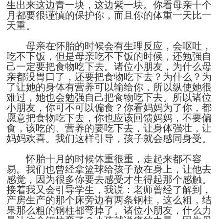
生出来这边青一块，这边紫一块。你看母亲十个
月都要很谨慎的保护你，而且你的体重一天比一
天重。
母亲在怀胎的时候会有生理反应，会呕吐，
吃不下饭，但是母亲吃不下饭的时候，还勉强自
己一定要把食物吃下去。诸位小朋友，为什么母
亲都没胃口了，还要把食物吃下去？为什么？为
了让她的身体有营养可以输给你，所以纵使她很
难过，她也会勉强自己把食物吃下去。所以诸位
小朋友，你可不可以偏食？你看妈妈为了你，都
愿意把食物吃下去，你也应该回馈妈妈，不要偏
食，该吃的、营养的要吃下去，让身体强壮，让
妈妈欢喜。我们这样引导，孩子就会感同身受。
怀胎十月的时候体重很重，走起来都不容
易。我们也曾经拿篮球给孩子放在身上，让他去
感觉，因为很多你要去感受才生得起那个感触。
接着我又会引导学生，我说：老师曾经了解到，
产房生产的那个床旁边有两条钢柱，这么粗，结
果那么粗的钢柱都弯掉了。诸位小朋友，什么力