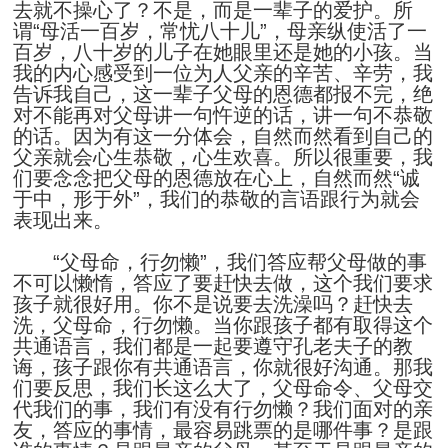
去就不操心了？不是，而是一辈子的爱护。所
谓“母活一百岁，常忧八十儿”，母亲纵使活了一
百岁，八十岁的儿子在她眼里还是她的小孩。当
我的内心感受到一位为人父亲的辛苦、辛劳，我
告诉我自己，这一辈子父母的恩德都报不完，绝
对不能再对父母讲一句忤逆的话，讲一句不恭敬
的话。因为有这一分体会，自然而然看到自己的
父亲就会心生恭敬，心生欢喜。所以很重要，我
们要念念把父母的恩德放在心上，自然而然“诚
于中，形于外”，我们的恭敬的言语跟行为就会
表现出来。
“父母命，行勿懒”，我们答应帮父母做的事
不可以懒惰，答应了要赶快去做，这个我们要求
孩子就很好用。你不是说要去洗澡吗？赶快去
洗，父母命，行勿懒。当你跟孩子都有取得这个
共通语言，我们都是一起要遵守孔老夫子的教
诲，孩子跟你有共通语言，你就很好沟通。那我
们要反思，我们长这么大了，父母命令、父母交
代我们的事，我们有没有行勿懒？我们面对的亲
友，答应的事情，最容易跳票的是哪件事？是跟