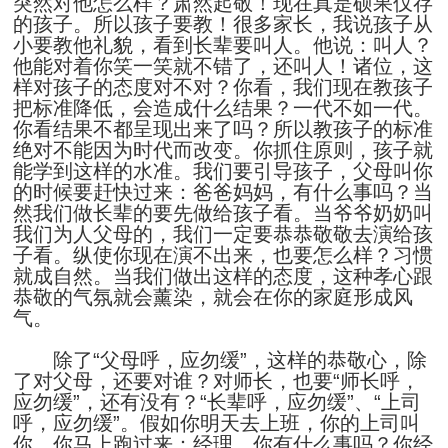
突然对他怎么样？肃然起敬！现在真是硕果仅存
的孩子。所以孩子要教！很多家长，我说孩子从
小要教他礼貌，看到长辈要叫人。他说：叫人？
他能对着你笑一笑就不错了，还叫人！诸位，这
样对孩子的态度对不对？你看，我们现在教孩子
把标准降低，会造成什么结果？一代不如一代。
你看结果不都呈现出来了吗？所以教孩子的标准
绝对不能因为时代而改变。你抓住原则，孩子就
能学到这样的水准。我们要引导孩子，父母叫你
的时候要赶快过来：爸爸妈妈，有什么事吗？当
然我们做长辈的要先做给孩子看。当爷爷奶奶叫
我们为人父母的，我们一定要恭恭敬敬去演给孩
子看。纵使你现在演不出来，也要怎么样？习惯
就成自然。当我们做出这样的态度，这种孝心跟
恭敬的气氛就会薰染，就会在你的家庭形成风
气。
除了“父母呼，应勿缓”，这样的恭敬心，除
了对父母，还要对谁？对师长，也要“师长呼，
应勿缓”，还有没有？“长辈呼，应勿缓”、“上司
呼，应勿缓”。假如你明天去上班，你的上司叫
你，你马上跑过来：经理，你有什么事吗？你经