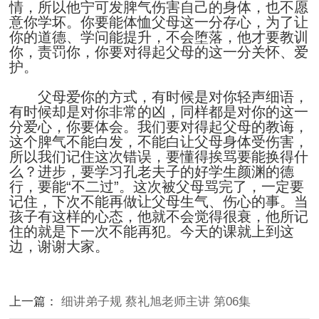
情，所以他宁可发脾气伤害自己的身体，也不愿
意你学坏。你要能体恤父母这一分存心，为了让
你的道德、学问能提升，不会堕落，他才要教训
你，责罚你，你要对得起父母的这一分关怀、爱
护。
父母爱你的方式，有时候是对你轻声细语，
有时候却是对你非常的凶，同样都是对你的这一
分爱心，你要体会。我们要对得起父母的教诲，
这个脾气不能白发，不能白让父母身体受伤害，
所以我们记住这次错误，要懂得挨骂要能换得什
么？进步，要学习孔老夫子的好学生颜渊的德
行，要能“不二过”。这次被父母骂完了，一定要
记住，下次不能再做让父母生气、伤心的事。当
孩子有这样的心态，他就不会觉得很衰，他所记
住的就是下一次不能再犯。今天的课就上到这
边，谢谢大家。
上一篇：
细讲弟子规 蔡礼旭老师主讲 第06集