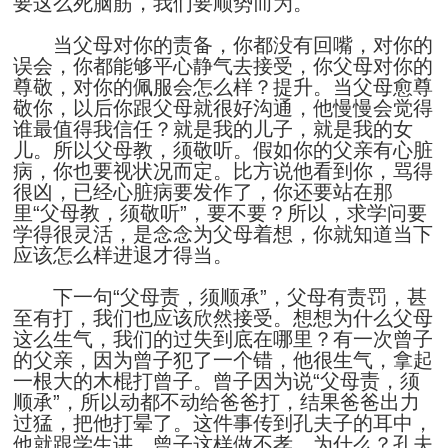
要这么死脑筋，我们要顺势而为。
当父母对你的责备，你都没有回嘴，对你的
误会，你都能够平心静气去接受，你父母对你的
尊敬，对你的佩服会怎么样？提升。当父母愈尊
敬你，以后你跟父母就很好沟通，他慢慢会觉得
谁最值得我信任？就是我的儿子，就是我的女
儿。所以父母教，须敬听。假如你的父亲有心脏
病，你也要视状况而定。比方说他看到你，骂得
很凶，已经心脏病要发作了，你还要站在那
里“父母教，须敬听”，要不要？所以，求学问要
学得很灵活，是念念为父母着想，你就知道当下
应该怎么样进退才得当。
下一句“父母责，须顺承”，父母有责罚，甚
至有打，我们也应该欣然接受。想想为什么父母
这么生气，我们的过失到底在哪里？有一次曾子
的父亲，因为曾子犯了一个错，他很生气，拿起
一根大的木棍打曾子。曾子因为说“父母责，须
顺承”，所以动都不动给爸爸打，结果爸爸出力
过猛，把他打晕了。这件事传到孔夫子的耳中，
他就跟学生讲，曾子这样做不孝。为什么？孔夫