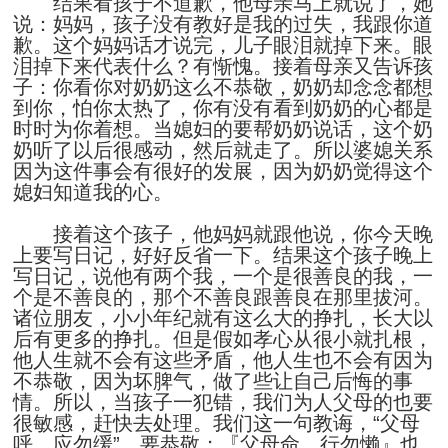
结果看孩子不道歉，他母亲马上就说了，她
说：妈妈，孩子没有教好是我的过失，我跟你道
歉。这个妈妈话才说完，儿子眼泪就掉下来。眼
泪掉下来代表什么？有惭愧。接着母亲又告诉孩
子：你看你对奶奶这么不恭敬，奶奶却念念都想
到你，怕你太热了，你有没有看到奶奶的心都是
时时为你着想。当媳妇的要帮奶奶说话，这个奶
奶听了以后很感动，然后就走了。所以婆媳关系
因为这件事会有很好的发展，因为奶奶觉得这个
媳妇知道我的心。
接着这个孩子，他妈妈就跟他说，你今天晚
上要写日记，好好反省一下。结果这个孩子晚上
写日记，说他有两个我，一个是很善良的我，一
个是不善良的，那个不善良跟善良在那里拔河。
诸位朋友，小小年纪就有这么大的挣扎，长大以
后有更多的挣扎。但是假如孝心从很小就扎根，
他人生就不会有这些矛盾，他人生也不会有因为
不恭敬，因为坏脾气，做了些让自己后悔的事
情。所以，当孩子一犯错，我们为人父母的也要
很敏感，赶快去处理。我们这一句教诲，“父母
呼，应勿缓”，要恭敬；『父母命，行勿懒』也