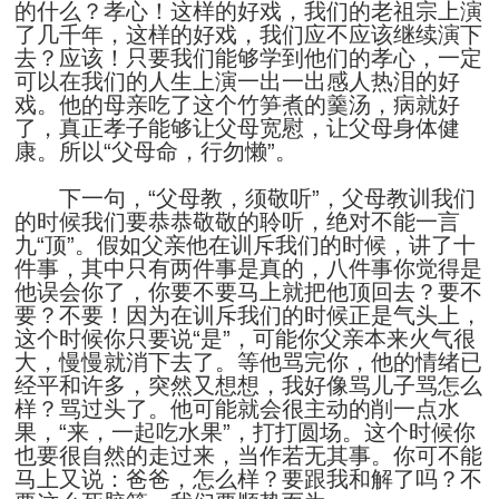
的什么？孝心！这样的好戏，我们的老祖宗上演
了几千年，这样的好戏，我们应不应该继续演下
去？应该！只要我们能够学到他们的孝心，一定
可以在我们的人生上演一出一出感人热泪的好
戏。他的母亲吃了这个竹笋煮的羹汤，病就好
了，真正孝子能够让父母宽慰，让父母身体健
康。所以“父母命，行勿懒”。
下一句，“父母教，须敬听”，父母教训我们
的时候我们要恭恭敬敬的聆听，绝对不能一言
九“顶”。假如父亲他在训斥我们的时候，讲了十
件事，其中只有两件事是真的，八件事你觉得是
他误会你了，你要不要马上就把他顶回去？要不
要？不要！因为在训斥我们的时候正是气头上，
这个时候你只要说“是”，可能你父亲本来火气很
大，慢慢就消下去了。等他骂完你，他的情绪已
经平和许多，突然又想想，我好像骂儿子骂怎么
样？骂过头了。他可能就会很主动的削一点水
果，“来，一起吃水果”，打打圆场。这个时候你
也要很自然的走过来，当作若无其事。你可不能
马上又说：爸爸，怎么样？要跟我和解了吗？不