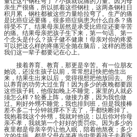
量让这个钢柱弯了？小孩就说痛的力量。因为母
亲生产很痛，所以抓着这些钢柱，这两条钢柱日
积月累，钢柱都被这些力量给拉弯了。生产的痛
是比癌症还要痛，很多癌症病患为什么自杀？痛
得受不了。结果母亲居然是承受比癌症还要辛苦
的痛。结果母亲把孩子生下来，第一句话、第一
个念头是什么？孩子健不健康！母亲对你的疼爱
可以把这么样的疼痛完全抛在脑后，这样的恩德
我们这一辈子都要记在心上。
接着养育、教育，那更是辛苦。有一位朋友
她说，还没生孩子以前，常常想赶快把他生出
来，结果生出来以后，觉得很想把他放回去。所
以养育的功劳大过生育！因为多少的夜晚都要跟
这些孩子耗，他假如晚上不睡觉，家里的人就必
须怎么样？轮番上阵，做接力赛，因为我也做
过。刚好外甥不睡觉，我也排到班，但是我接棒
差不多二十分钟就撑不下去了，手都快断掉了。
我抱着我这个外甥，我就对他说：以后你对你母
亲不孝，我就第一个好好的责罚你。因为多少的
夜里都是母亲辛劳让他入眠，陪着他熬夜；多少
次的生病，都是父母在半夜当中带着孩子去看医