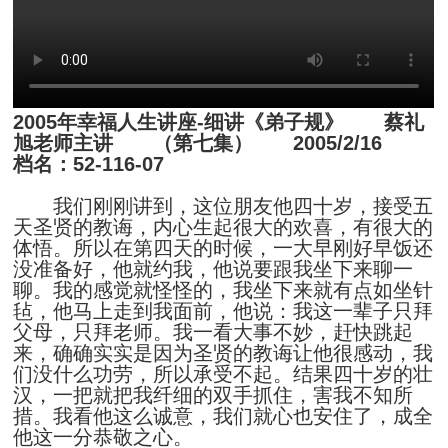
2005年幸福人生讲座-细讲《弟子规》 蔡礼
旭老师主讲 （第七集） 2005/2/16
档名：52-116-07
我们刚刚讲到，这位朋友他四十岁，接受五
天圣贤的教诲，内心生起很大的欢喜，有很大的
体悟。所以在第四天的时候，一大早刚好早饭还
没准备好，他就约我，他说要跟我坐下来聊一
聊。我的感觉就怪怪的，我坐下来就有点如坐针
毡，他马上走到我面前，他说：我这一辈子只拜
父母，只拜老师。我一看大事不妙，赶快跳起
来，确确实实是因为圣贤的教诲让他很感动，我
们没什么功劳，所以承受不起。结果四十岁的壮
汉，一把就把我纤细的双手抓住，害我不知所
措。我看他这么诚意，我们就心也安住了，成全
他这一分恭敬之心。