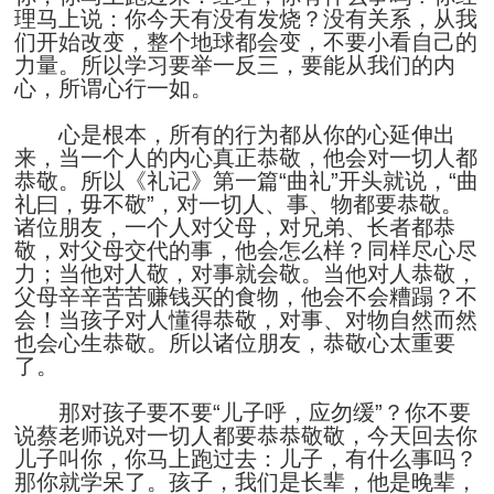
理马上说：你今天有没有发烧？没有关系，从我
们开始改变，整个地球都会变，不要小看自己的
力量。所以学习要举一反三，要能从我们的内
心，所谓心行一如。
心是根本，所有的行为都从你的心延伸出
来，当一个人的内心真正恭敬，他会对一切人都
恭敬。所以《礼记》第一篇“曲礼”开头就说，“曲
礼曰，毋不敬”，对一切人、事、物都要恭敬。
诸位朋友，一个人对父母，对兄弟、长者都恭
敬，对父母交代的事，他会怎么样？同样尽心尽
力；当他对人敬，对事就会敬。当他对人恭敬，
父母辛辛苦苦赚钱买的食物，他会不会糟蹋？不
会！当孩子对人懂得恭敬，对事、对物自然而然
也会心生恭敬。所以诸位朋友，恭敬心太重要
了。
那对孩子要不要“儿子呼，应勿缓”？你不要
说蔡老师说对一切人都要恭恭敬敬，今天回去你
儿子叫你，你马上跑过去：儿子，有什么事吗？
那你就学呆了。孩子，我们是长辈，他是晚辈，